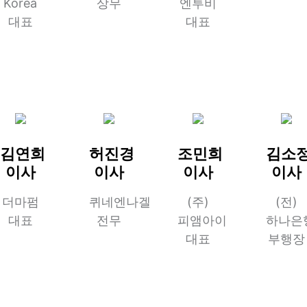
Korea
상무
엔투비
대표
대표
김연희
허진경
조민희
김소
이사
이사
이사
이사
더마펌
퀴네엔나겔
(주)
(전)
대표
전무
피앰아이
하나은
대표
부행장