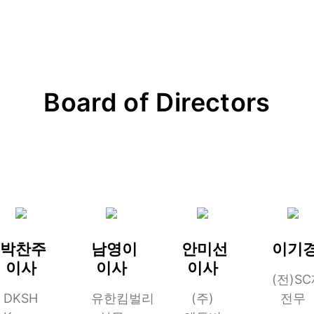
Board of Directors
박찬주
남영이
안미선
이기
이사
이사
이사
(전)S
DKSH
유한킴벌리
(주)
전무