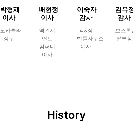
박형재
배현정
이숙자
김유
이사
이사
감사
감사
코카콜라
맥킨지
김&장
보스톤
상무
앤드
법률사무소
본부장
컴퍼니
이사
이사
History