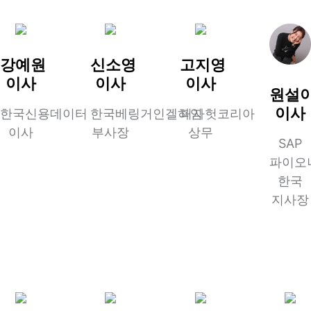
강예원
신소영
고지영
이사
이사
이사
원설
이사
한국신용데이터
한국베링거인겔하임
피자헛코리아
이사
부사장
상무
SAP
파이오
한국
지사장